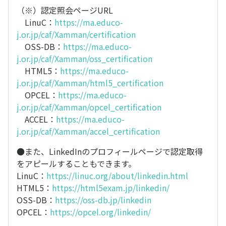
（※）認定照会ページURL
LinuC：
https://ma.educo-
j.or.jp/caf/Xamman/certification
OSS-DB：
https://ma.educo-
j.or.jp/caf/Xamman/oss_certification
HTML5：
https://ma.educo-
j.or.jp/caf/Xamman/html5_certification
OPCEL：
https://ma.educo-
j.or.jp/caf/Xamman/opcel_certification
ACCEL：
https://ma.educo-
j.or.jp/caf/Xamman/accel_certification
●また、LinkedInのプロフィールページで認定取得
をアピールすることもできます。
LinuC：
https://linuc.org/about/linkedin.html
HTML5：
https://html5exam.jp/linkedin/
OSS-DB：
https://oss-db.jp/linkedin
OPCEL：
https://opcel.org/linkedin/